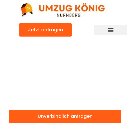
Zum
Inhalt
springen
Jetzt anfragen
Günstiger Plymouth Umzug
Umzug
Nürnberg
Plymouth
Unverbindlich anfragen