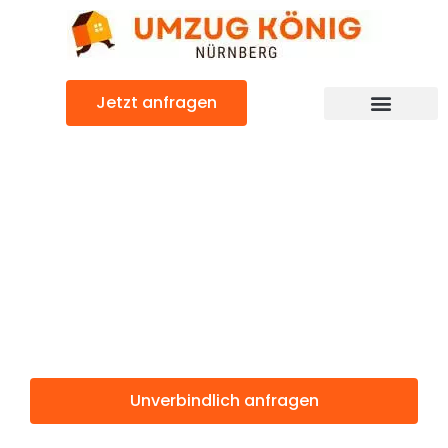
Zum
Inhalt
springen
Jetzt anfragen
Günstiger Gloucester Umzug
Umzug
Nürnberg
Gloucester
Unverbindlich anfragen