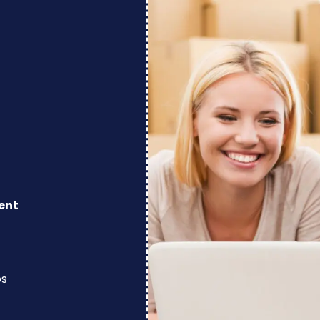
ent
os