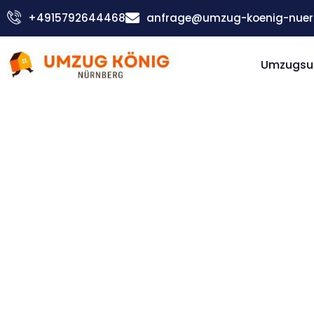
Zum
+4915792644468
anfrage@umzug-koenig-nuer
Inhalt
springen
Umzugsu
Günstiger Coventry Umzug
Umzug
Nürnber