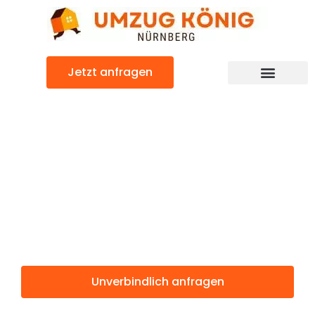
Zum
Inhalt
springen
Jetzt anfragen
Günstiger Crawley Umzug
Umzug
Nürnberg
Crawley
Unverbindlich anfragen