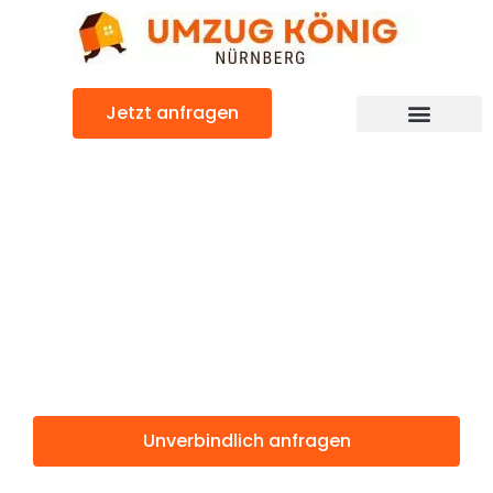
Zum
Inhalt
springen
Jetzt anfragen
Günstiger Eastbourne Umzug
Umzug
Nürnberg
Eastbourne
Unverbindlich anfragen