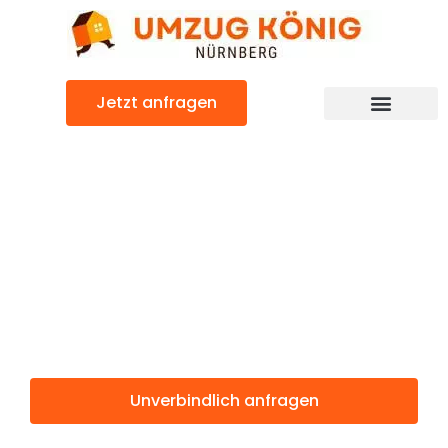
Zum
Inhalt
springen
Jetzt anfragen
Günstiger Huddersfield Umzug
Umzug
Nürnberg
Huddersfield
Unverbindlich anfragen