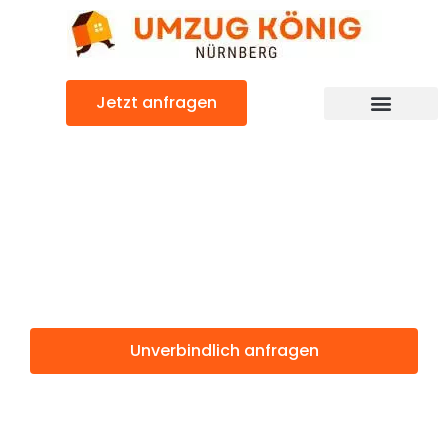
Zum
Inhalt
springen
Jetzt anfragen
Günstiger Sitten Umzug
Umzug
Nürnberg Sitten
Unverbindlich anfragen
Weitere Informationen