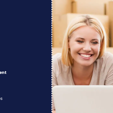
ent
os