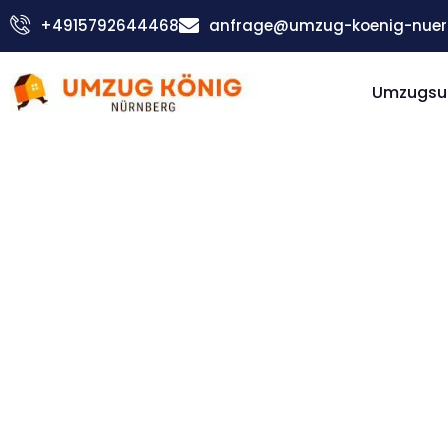
Zum
+4915792644468
anfrage@umzug-koenig-nuer
Inhalt
springen
Umzugsu
Günstiger Fribourg Umzug
Umzug
Nürnber