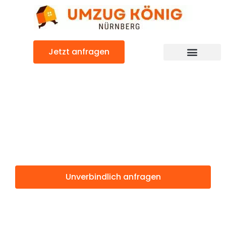
Zum
Inhalt
springen
Jetzt anfragen
Günstiger Bulle Umzug
Umzug
Nürnberg Bulle
Unverbindlich anfragen
Weitere Informationen