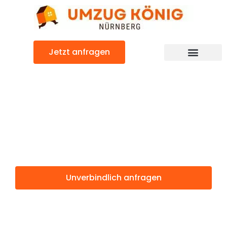
Zum
Inhalt
springen
Jetzt anfragen
Günstiger Lancy Umzug
Umzug
Nürnberg Lancy
Unverbindlich anfragen
Weitere Informationen