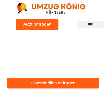
Zum
Inhalt
springen
Jetzt anfragen
Günstiger Turin Umzug
Umzug
Nürnberg Turin
Unverbindlich anfragen
Weitere Informationen