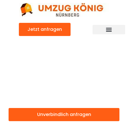
Zum
Inhalt
springen
Jetzt anfragen
Günstiger Reggio Emilia Umzug
Umzug
Nürnberg
Reggio Emilia
Unverbindlich anfragen