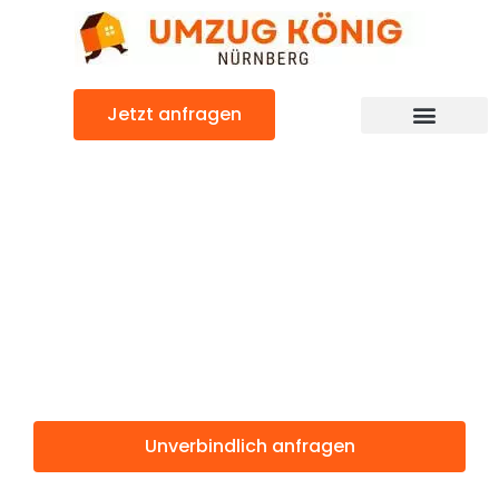
Zum
Inhalt
springen
Jetzt anfragen
Günstiger Perugia Umzug
Umzug
Nürnberg
Perugia
Unverbindlich anfragen