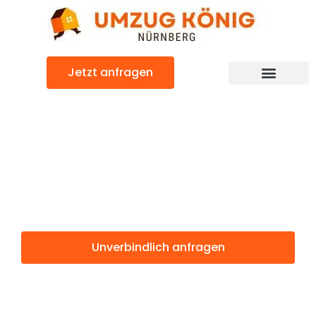
Zum
Inhalt
springen
Jetzt anfragen
Günstiger Neuss Umzug
Umzug
Nürnberg Neuss
Unverbindlich anfragen
Weitere Informationen