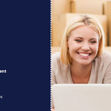
ent
os