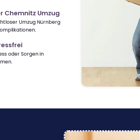
er Chemnitz Umzug
ahtloser Umzug Nürnberg
omplikationen.
essfrei
ss oder Sorgen in
mmen.