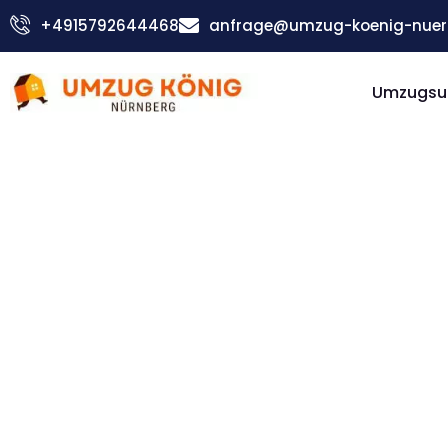
Zum
+4915792644468
anfrage@umzug-koenig-nuer
Inhalt
springen
Umzugsu
Günstiger Chemnitz Umzug
Umzug
Nürnber