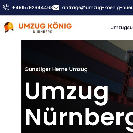
Zum
+4915792644468
anfrage@umzug-koenig-nuer
Inhalt
springen
Umzugsu
Günstiger Herne Umzug
Umzug
Nürnber