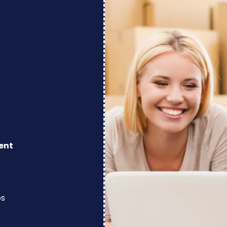
ent
os