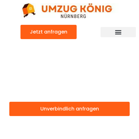
Zum
Inhalt
springen
Jetzt anfragen
Günstiger Erfurt Umzug
Umzug
Nürnberg Erfurt
Unverbindlich anfragen
Weitere Informationen