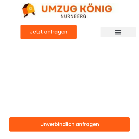
Zum
Inhalt
springen
Jetzt anfragen
Günstiger Thessaloniki Umzug
Umzug
Nürnberg
Thessaloniki
Unverbindlich anfragen