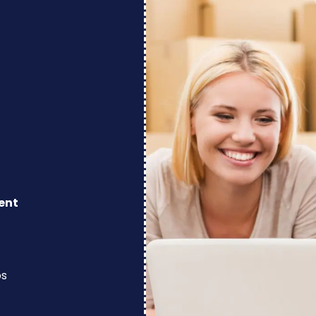
ent
os