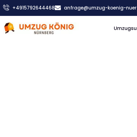
Zum
+4915792644468
anfrage@umzug-koenig-nuer
Inhalt
springen
Umzugsu
Günstiger Iraklio Umzug
Umzug
Nürnberg