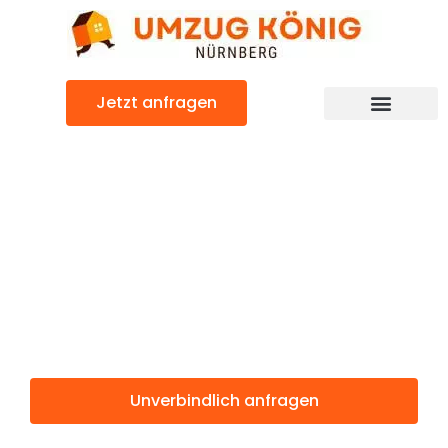
Zum
Inhalt
springen
Jetzt anfragen
Günstiger Kallithea Umzug
Umzug
Nürnberg
Kallithea
Unverbindlich anfragen