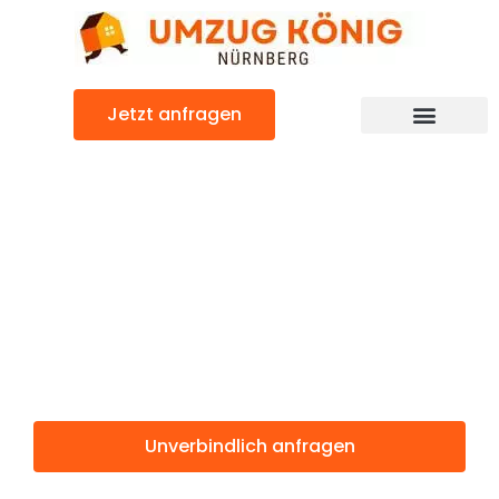
Zum
Inhalt
springen
Jetzt anfragen
Günstiger Toulon Umzug
Umzug
Nürnberg
Toulon
Unverbindlich anfragen