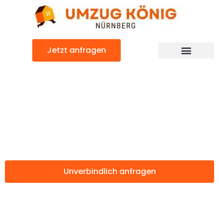
Zum
Inhalt
springen
Jetzt anfragen
Günstiger Belgien Umzug
Umzug Nürnberg
Belgien
Unverbindlich anfragen
Weitere Informationen