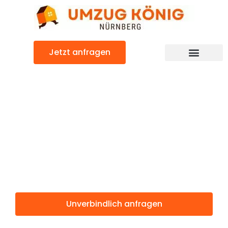
Zum
Inhalt
springen
Jetzt anfragen
Günstiger Schaerbeek Umzug
Umzug
Nürnberg
Schaerbeek
Unverbindlich anfragen