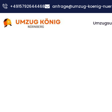
Zum
+4915792644468
anfrage@umzug-koenig-nuer
Inhalt
springen
Umzugsu
Günstiger Brüssel Umzug
Umzug
Nürnber