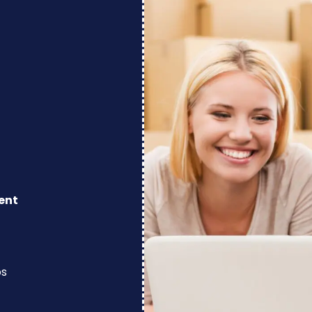
ent
os