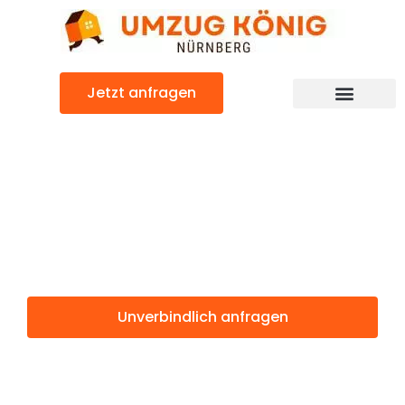
Zum
Inhalt
springen
Jetzt anfragen
Günstiger Dijon Umzug
Umzug
Nürnberg Dijon
Unverbindlich anfragen
Weitere Informationen