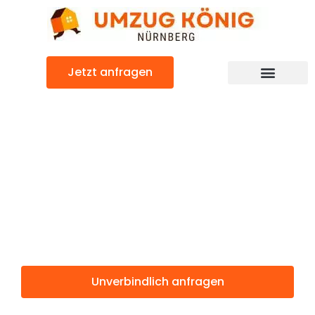
Zum
Inhalt
springen
Jetzt anfragen
Günstiger Schaan Umzug
Umzug
Nürnberg
Schaan
Unverbindlich anfragen