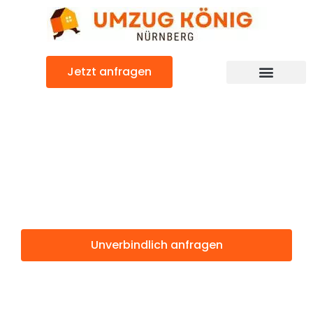
Zum
Inhalt
springen
Jetzt anfragen
Günstiger Riga Umzug
Umzug
Nürnberg Riga
Unverbindlich anfragen
Weitere Informationen