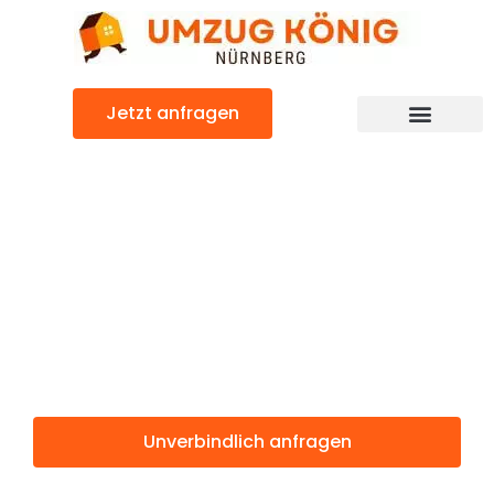
Zum
Inhalt
springen
Jetzt anfragen
Günstiger Planken Umzug
Umzug
Nürnberg
Planken
Unverbindlich anfragen