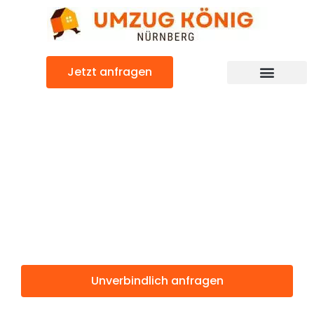
Zum
Inhalt
springen
Jetzt anfragen
Günstiger Székesfehérvár Umzug
Umzug
Nürnberg
Székesfehérvár
Unverbindlich anfragen