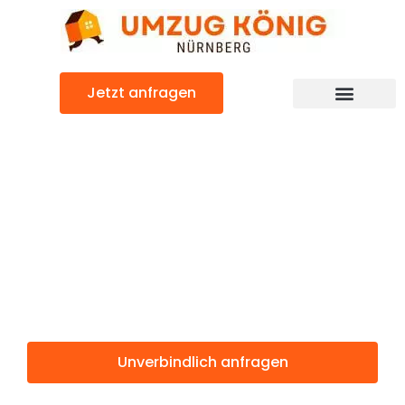
Zum
Inhalt
springen
Jetzt anfragen
Günstiger Kecskemét Umzug
Umzug
Nürnberg
Kecskemét
Unverbindlich anfragen