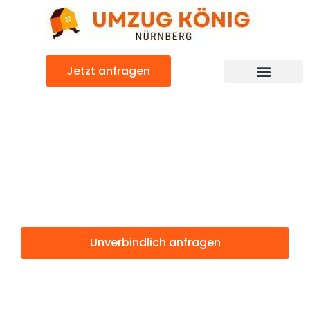
Zum
Inhalt
springen
Jetzt anfragen
Günstiger Izmir Umzug
Umzug
Nürnberg Izmir
Unverbindlich anfragen
Weitere Informationen