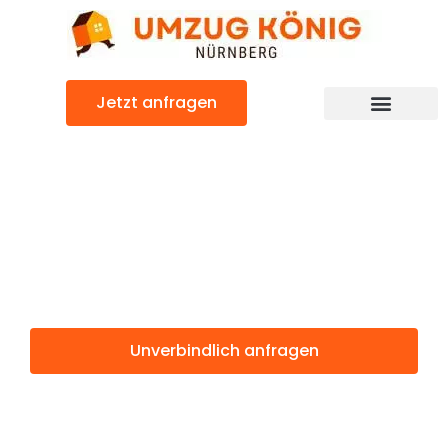
Zum
Inhalt
springen
Jetzt anfragen
Günstiger Inegöl Umzug
Umzug
Nürnberg Inegöl
Unverbindlich anfragen
Weitere Informationen