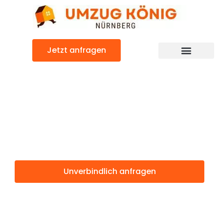
Zum
Inhalt
springen
Jetzt anfragen
Günstiger Žilina Umzug
Umzug
Nürnberg Žilina
Unverbindlich anfragen
Weitere Informationen