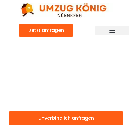
Zum
Inhalt
springen
Jetzt anfragen
Günstiger Trnava Umzug
Umzug
Nürnberg
Trnava
Unverbindlich anfragen