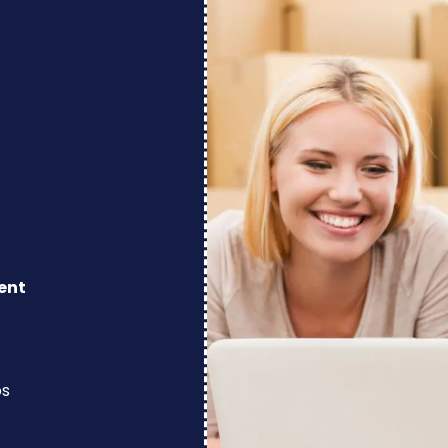
ent
os