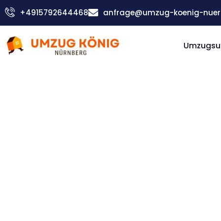
Zum
+4915792644468
anfrage@umzug-koenig-nuer
Inhalt
springen
Umzugsu
Günstiger Helsingborg Umzug
Umzug
Nürnber