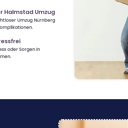
er Halmstad Umzug
ahtloser Umzug Nürnberg
omplikationen.
essfrei
ss oder Sorgen in
mmen.