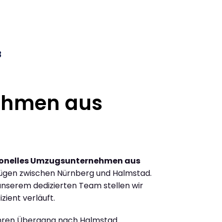
3
ehmen aus
ionelles Umzugsunternehmen aus
ügen zwischen Nürnberg und Halmstad.
nserem dedizierten Team stellen wir
zient verläuft.
Ihren Übergang nach Halmstad