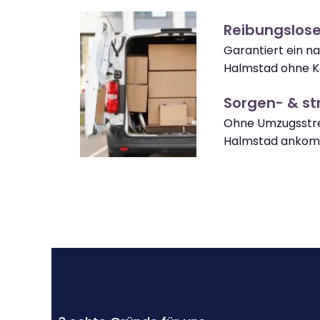
Reibungslos
Garantiert ein n
Halmstad ohne K
Sorgen- & str
Ohne Umzugsstre
Halmstad anko