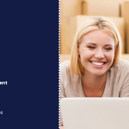
ent
os