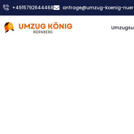
Zum
+4915792644468
anfrage@umzug-koenig-nuer
Inhalt
springen
Umzugsu
Günstiger Halmstad Umzug
Umzug
Nürnber