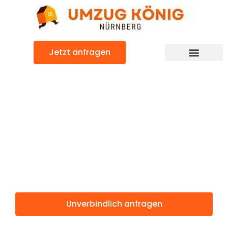
Zum
Inhalt
springen
Jetzt anfragen
Günstiger Stavanger Umzug
Umzug
Nürnberg
Stavanger
Unverbindlich anfragen