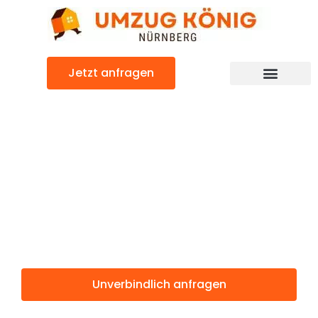
Zum
Inhalt
springen
Jetzt anfragen
Günstiger Kristiansand Umzug
Umzug
Nürnberg
Kristiansand
Unverbindlich anfragen