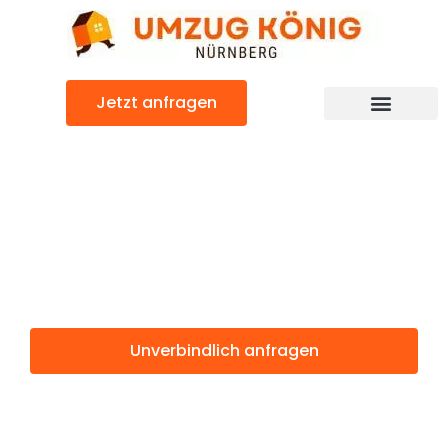
Zum
Inhalt
springen
Jetzt anfragen
Günstiger Pilsen Umzug
Umzug
Nürnberg Pilsen
Unverbindlich anfragen
Weitere Informationen