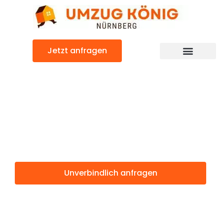
Zum
Inhalt
springen
Jetzt anfragen
Günstiger Vigo Umzug
Umzug
Nürnberg Vigo
Unverbindlich anfragen
Weitere Informationen