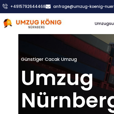
Zum
+4915792644468
anfrage@umzug-koenig-nuer
Inhalt
springen
Umzugsu
Günstiger Cacak Umzug
Umzug
Nürnber