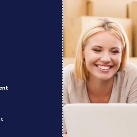
ent
os