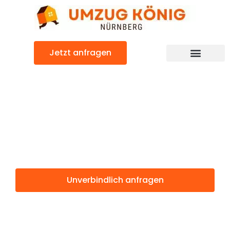
Zum
Inhalt
springen
Jetzt anfragen
Günstiger Iasi Umzug
Umzug
Nürnberg Iasi
Unverbindlich anfragen
Weitere Informationen