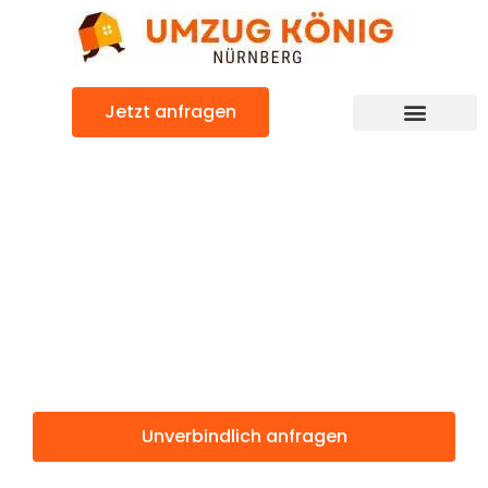
Zum
Inhalt
springen
Jetzt anfragen
Günstiger Rybnik Umzug
Umzug
Nürnberg
Rybnik
Unverbindlich anfragen