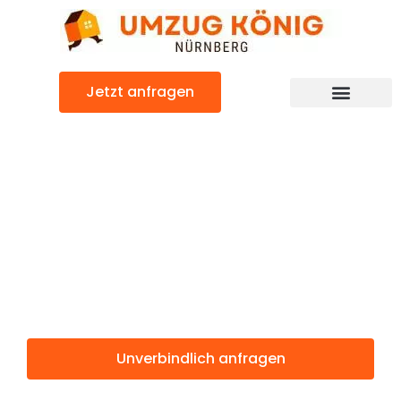
Zum
Inhalt
springen
Jetzt anfragen
Günstiger Amstetten Umzug
Umzug
Nürnberg
Amstetten
Unverbindlich anfragen