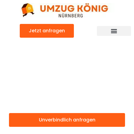
Zum
Inhalt
springen
Jetzt anfragen
Günstiger Rotterdam Umzug
Umzug
Nürnberg
Rotterdam
Unverbindlich anfragen