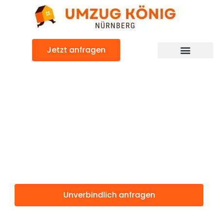
Zum
Inhalt
springen
Jetzt anfragen
Günstiger Kolding Umzug
Umzug
Nürnberg
Kolding
Unverbindlich anfragen